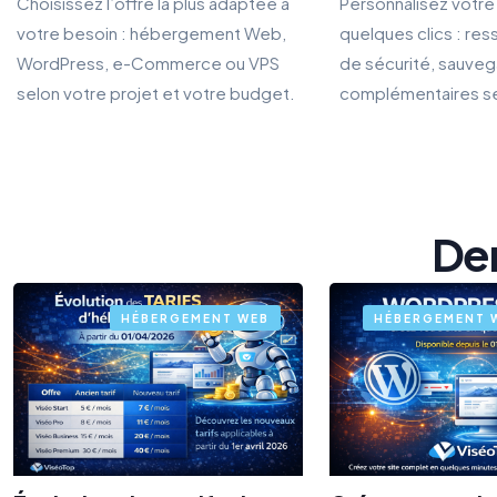
Choisissez l’offre la plus adaptée à
Personnalisez votr
votre besoin : hébergement Web,
quelques clics : res
WordPress, e-Commerce ou VPS
de sécurité, sauveg
selon votre projet et votre budget.
complémentaires se
Der
HÉBERGEMENT WEB
HÉBERGEMENT 