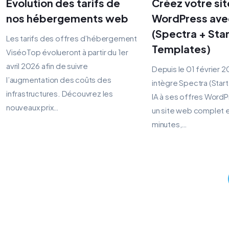
Évolution des tarifs de
Créez votre sit
nos hébergements web
WordPress avec
(Spectra + Sta
Les tarifs des offres d’hébergement
Templates)
ViséoTop évolueront à partir du 1er
avril 2026 afin de suivre
Depuis le 01 février 
l’augmentation des coûts des
intègre Spectra (Star
infrastructures. Découvrez les
IA à ses offres WordP
nouveaux prix…
un site web complet 
minutes,…