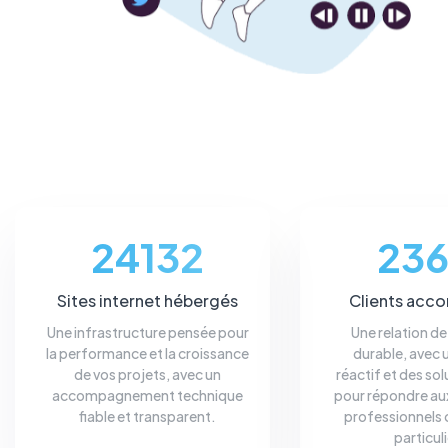
24132
236
Sites internet hébergés
Clients acc
Une infrastructure pensée pour
Une relation d
la performance et la croissance
durable, avec 
de vos projets, avec un
réactif et des sol
accompagnement technique
pour répondre au
fiable et transparent.
professionnels
particuli