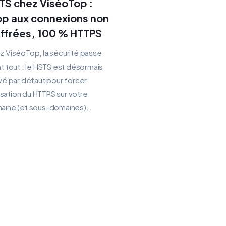
TS chez ViséoTop :
op aux connexions non
iffrées, 100 % HTTPS
 ViséoTop, la sécurité passe
t tout : le HSTS est désormais
vé par défaut pour forcer
ilisation du HTTPS sur votre
aine (et sous-domaines)…