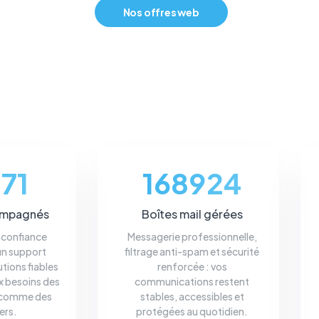
Nos offres web
71
168924
ompagnés
Boîtes mail gérées
e confiance
Messagerie professionnelle,
un support
filtrage anti-spam et sécurité
utions fiables
renforcée : vos
x besoins des
communications restent
 comme des
stables, accessibles et
ers.
protégées au quotidien.