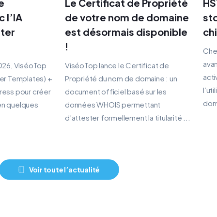
e
Le Certificat de Propriété
HS
 l’IA
de votre nom de domaine
st
rter
est désormais disponible
ch
!
Chez
avan
2026, ViséoTop
ViséoTop lance le Certificat de
acti
ter Templates) +
Propriété du nom de domaine : un
l’ut
ress pour créer
document officiel basé sur les
dom
en quelques
données WHOIS permettant
d’attester formellement la titularité ...
Voir toute l’actualité