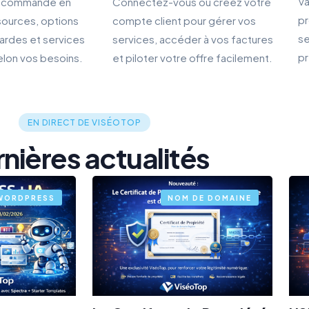
Va
e commande en
Connectez-vous ou créez votre
pr
sources, options
compte client pour gérer vos
se
ardes et services
services, accéder à vos factures
pr
lon vos besoins.
et piloter votre offre facilement.
EN DIRECT DE VISÉOTOP
nières actualités
WORDPRESS
NOM DE DOMAINE