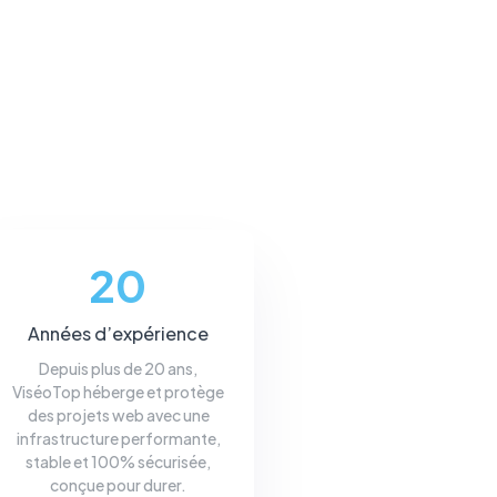
20
Années d’expérience
Depuis plus de 20 ans,
ViséoTop héberge et protège
des projets web avec une
infrastructure performante,
stable et 100% sécurisée,
conçue pour durer.