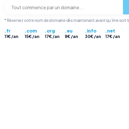
* Réservez votre nom de domaine dès maintenant avant qu’il ne soit t
.fr
.com
.org
.eu
.info
.net
11€
/an
15€
/an
17€
/an
8€
/an
30€
/an
17€
/an