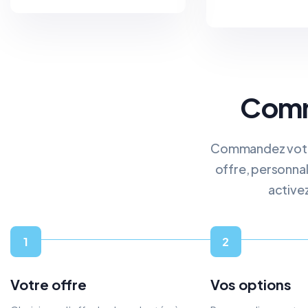
Comm
Commandez votre 
offre, personnal
active
1
2
Votre offre
Vos options